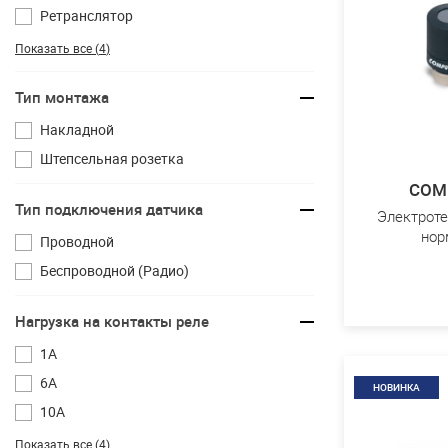
Ретранслятор
Показать все (
4
)
Тип монтажа
Накладной
Штепсельная розетка
COM
Тип подключения датчика
Электроте
нор
Проводной
Беспроводной (Радио)
Нагрузка на контакты реле
1A
6A
НОВИНКА
10A
Показать все (
4
)