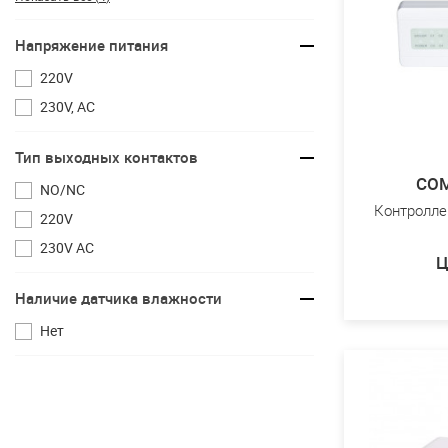
Напряжение питания
220V
230V, AC
Тип выходных контактов
CO
NO/NC
Контролле
220V
230V AC
Ц
Наличие датчика влажности
Нет