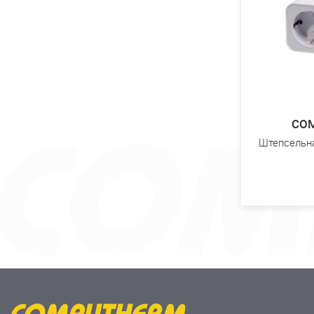
CO
Штепсельна