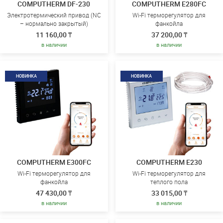
COMPUTHERM DF-230
COMPUTHERM E280FC
Электротермический привод (NC
Wi-Fi терморегулятор для
– нормально закрытый)
фанкойла
11 160,00 ₸
37 200,00 ₸
в наличии
в наличии
НОВИНКА
НОВИНКА
COMPUTHERM E300FC
COMPUTHERM E230
Wi-Fi терморегулятор для
Wi-Fi терморегулятор для
фанкойла
теплого пола
47 430,00 ₸
33 015,00 ₸
в наличии
в наличии